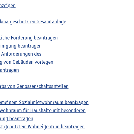
nzeigen
nkmalgeschützten Gesamtanlage
liche Förderung beantragen
hmigung beantragen
r Anforderungen des
ng von Gebäuden vorlegen
eantragen
)
bs von Genossenschaftsanteilen
gemeinem Sozialmietwohnraum beantragen
wohnraum für Haushalte mit besonderen
gung beantragen
bst genutztem Wohneigentum beantragen