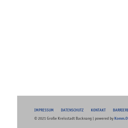
I
MPRESSUM
DATENSCHUTZ
KONTAKT
B
ARRIER
© 2021 Große Kreisstadt Backnang | powered by
Komm.O