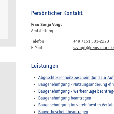
Persönlicher Kontakt
Frau
Sonja
Voigt
Amtsleitung
Telefon
+49 7151 501-2220
E-Mail
s.voigt@rems-murr-kr
Leistungen
Abgeschlossenheitsbescheinigung zur Auf
Baugenehmigung - Nutzungsänderung eine
Baugenehmigung - Werbeanlage beantrag
Baugenehmigung beantragen
Baugenehmigung im vereinfachten Verfah
Bauvorbescheid beantragen