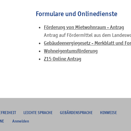
Formulare und Onlinedienste
Förderung von Mietwohnraum - Antrag
Antrag auf Fördermittel aus dem Lande
Gebäudeenergiegesetz - Merkblatt und Fo
Wohneigentumsförderung
Z15 Online Antrag
EFREIHEIT
L
EICHTE SPRACHE
G
EBÄRDENSPRACHE
HINWEISE
NE
Anmelden