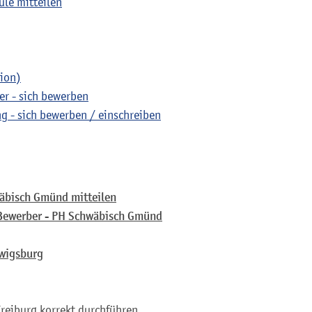
le mitteilen
tion)
er - sich bewerben
g - sich bewerben / einschreiben
äbisch Gmünd mitteilen
Bewerber - PH Schwäbisch Gmünd
wigsburg
Freiburg korrekt durchführen