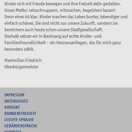
Kinder sich mit Freude bewegen und ihre Freizeit aktiv gestalten.
Unser Motto: reinschnuppern, mitmachen, begeistern lassen!
Denn eines ist klar: Kinder machen das Leben bunter, lebendiger und
einfach schöner. Sie sind nicht nur unsere Zukunft, sondern sie
bereichern auch heute schon unsere Stadtgesellschaft.
Deshalb setzen wir in Backnang auf echte Kinder- und
Familienfreundlichkeit – ein Herzensanliegen, das für mich ganz
besonders zählt.
Maximilian Friedrich
Oberbürgermeister
I
MPRESSUM
DATENSCHUTZ
KONTAKT
B
ARRIEREFREIHEIT
L
EICHTE SPRACHE
G
EBÄRDENSPRACHE
HINWEISE