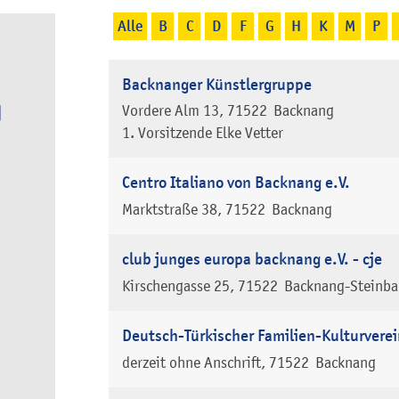
Alle
B
C
D
F
G
H
K
M
P
Backnanger Künstlergruppe
Vordere Alm 13
71522
Backnang
1. Vorsitzende
Elke
Vetter
Centro Italiano von Backnang e.V.
Marktstraße 38
71522
Backnang
club junges europa backnang e.V. - cje
Kirschengasse 25
71522
Backnang-Steinba
Deutsch-Türkischer Familien-Kulturvere
derzeit ohne Anschrift
71522
Backnang