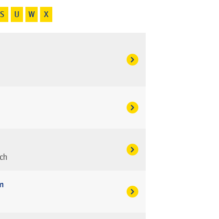
S
U
W
X
ch
in