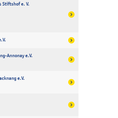
Stiftshof e. V.
.V.
ang-Annonay e.V.
acknang e.V.