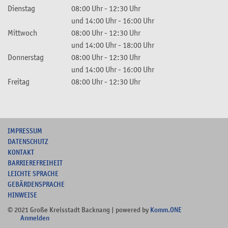
Dienstag
08:00 Uhr
-
12:30 Uhr
und
14:00 Uhr
-
16:00 Uhr
Mittwoch
08:00 Uhr
-
12:30 Uhr
und
14:00 Uhr
-
18:00 Uhr
Donnerstag
08:00 Uhr
-
12:30 Uhr
und
14:00 Uhr
-
16:00 Uhr
Freitag
08:00 Uhr
-
12:30 Uhr
I
MPRESSUM
DATENSCHUTZ
KONTAKT
B
ARRIEREFREIHEIT
L
EICHTE SPRACHE
G
EBÄRDENSPRACHE
HINWEISE
© 2021 Große Kreisstadt Backnang | powered by
Komm.ONE
Anmelden