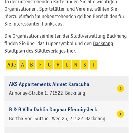
In der untenstehenden Karte finden Sie alle wichtigen
Organisationen, Sportstätten und Vereine, wählen Sie
hierzu einfach im nebenstehenden gelben Bereich den für
Sie interessanten Punkt aus.
Die Organisationseinheiten der Stadtverwaltung Backnang
finden Sie über das Lupensymbol und den
Backnang
Stadtplan des Städteverlages hier.
Alle
A
B
F
G
H
L
N
S
T
AKS Appartements Ahmet Karacuha
Annonay-Straße 1
71522
Backnang
B & B Villa Dahlia Dagmar Pfennig-Jeck
Bertha-von-Suttner-Weg 25
71522
Backnang