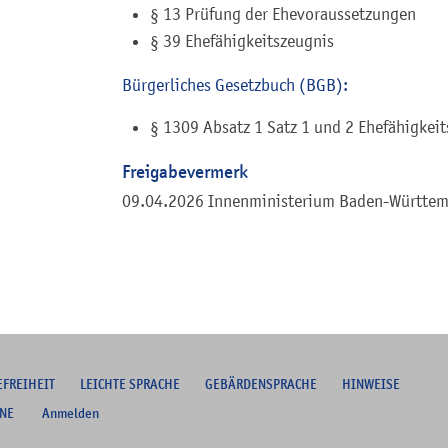
§ 13 Prüfung der Ehevoraussetzungen
§ 39 Ehefähigkeitszeugnis
Bürgerliches Gesetzbuch (BGB):
§ 1309 Absatz 1 Satz 1 und 2 Ehefähigkeit
Freigabevermerk
09.04.2026 Innenministerium Baden-Württe
EFREIHEIT
L
EICHTE SPRACHE
G
EBÄRDENSPRACHE
HINWEISE
NE
Anmelden