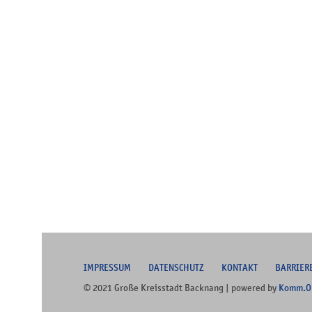
I
MPRESSUM
DATENSCHUTZ
KONTAKT
B
ARRIER
© 2021 Große Kreisstadt Backnang | powered by
Komm.O