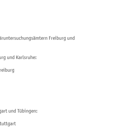
näruntersuchungsämtern Freiburg und
urg und Karlsruhe:
reiburg
gart und Tübingen:
tuttgart