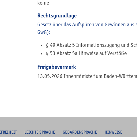
keine
Rechtsgrundlage
Gesetz über das Aufspüren von Gewinnen aus 
GwG):
§ 49 Absatz 5 Informationszugang und Sc
§ 53 Absatz 5a Hinweise auf Verstöße
Freigabevermerk
13.05.2026 Innenministerium Baden-Württe
EFREIHEIT
L
EICHTE SPRACHE
G
EBÄRDENSPRACHE
HINWEISE