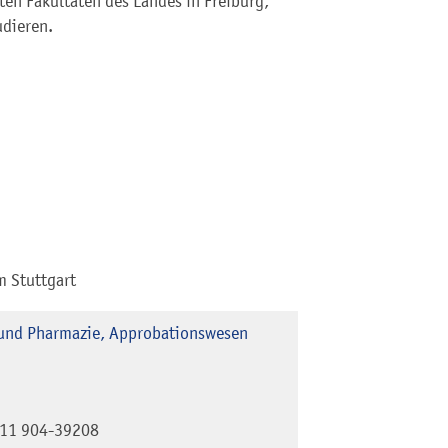
ten Fakultäten des Landes in Freiburg,
dieren.
m Stuttgart
 und Pharmazie, Approbationswesen
11 904-39208