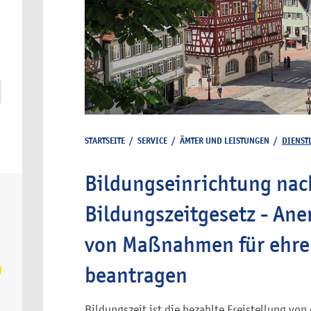
STARTSEITE
/
SERVICE
/
ÄMTER UND LEISTUNGEN
/
DIENST
Bildungseinrichtung na
Bildungszeitgesetz - Ane
von Maßnahmen für ehren
beantragen
Bildungszeit ist die bezahlte Freistellung von 