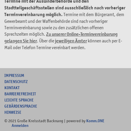
Termine mit der Ausländerbehörde und den
Stadtteilgeschäftsstellen sind ausschließlich nach vorheriger
Terminvereinbarung möglich.
Termine mit dem Bürgeramt, dem
Gewerbeamt und der Waffenbehörde sind nach vorheriger
Terminvereinbarung sowie zu den zusätzlichen offenen
Sprechzeiten möglich.
Zu unserer Online-Terminvereinbarung
gelangen Sie hier
. Über die
jeweiligen Ämter
können auch per E-
Mail oder Telefon Termine vereinbart werden.
I
MPRESSUM
DATENSCHUTZ
KONTAKT
B
ARRIEREFREIHEIT
L
EICHTE SPRACHE
G
EBÄRDENSPRACHE
HINWEISE
© 2021 Große Kreisstadt Backnang | powered by
Komm.ONE
Anmelden