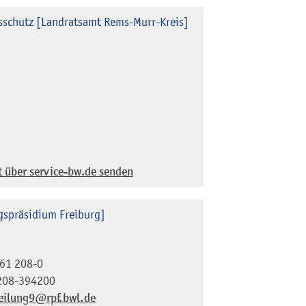
sschutz [Landratsamt Rems-Murr-Kreis]
t über service-bw.de senden
gspräsidium Freiburg]
61 208-0
208-394200
eilung9@rpf.bwl.de