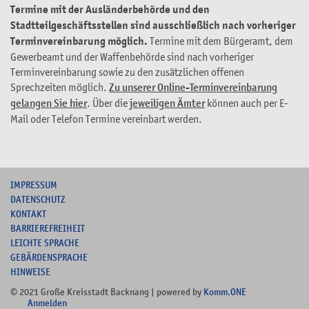
Termine mit der Ausländerbehörde und den
Stadtteilgeschäftsstellen sind ausschließlich nach vorheriger
Terminvereinbarung möglich.
Termine mit dem Bürgeramt, dem
Gewerbeamt und der Waffenbehörde sind nach vorheriger
Terminvereinbarung sowie zu den zusätzlichen offenen
Sprechzeiten möglich.
Zu unserer Online-Terminvereinbarung
gelangen Sie hier
. Über die
jeweiligen Ämter
können auch per E-
Mail oder Telefon Termine vereinbart werden.
I
MPRESSUM
DATENSCHUTZ
KONTAKT
B
ARRIEREFREIHEIT
L
EICHTE SPRACHE
G
EBÄRDENSPRACHE
HINWEISE
© 2021 Große Kreisstadt Backnang | powered by
Komm.ONE
Anmelden