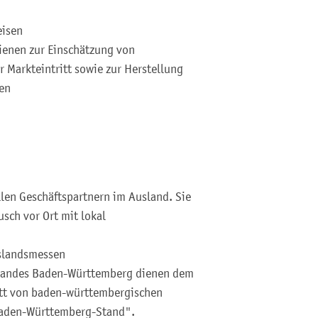
eisen
enen zur Einschätzung von
 Markteintritt sowie zur Herstellung
ten
llen Geschäftspartnern im Ausland. Sie
sch vor Ort mit lokal
slandsmessen
s Landes Baden-Württemberg dienen dem
tt von baden-württembergischen
aden-Württemberg-Stand".