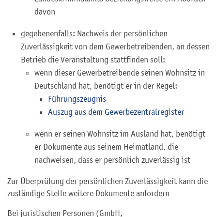
davon
gegebenenfalls: Nachweis der persönlichen
Zuverlässigkeit von dem Gewerbetreibenden, an dessen
Betrieb die Veranstaltung stattfinden soll:
wenn dieser Gewerbetreibende seinen Wohnsitz in
Deutschland hat, benötigt er in der Regel:
Führungszeugnis
Auszug aus dem Gewerbezentralregister
wenn er seinen Wohnsitz im Ausland hat, benötigt
er Dokumente aus seinem Heimatland, die
nachweisen, dass er persönlich zuverlässig ist
Zur Überprüfung der persönlichen Zuverlässigkeit kann die
zuständige Stelle weitere Dokumente anfordern
Bei juristischen Personen (GmbH,