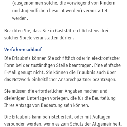
(ausgenommen solche, die vorwiegend von Kindern
und Jugendlichen besucht werden) veranstaltet
werden.
Beachten Sie, dass Sie in Gaststätten höchstens drei
solcher Spiele veranstalten dürfen.
Verfahrensablauf
Die Erlaubnis können Sie schriftlich oder in elektronischer
Form bei der zuständigen Stelle beantragen. Eine einfache
E-Mail genügt nicht. Sie können die Erlaubnis auch über
das Netzwerk einheitlicher Ansprechpartner beantragen.
Sie müssen die erforderlichen Angaben machen und
diejenigen Unterlagen vorlegen, die für die Beurteilung
Ihres Antrags von Bedeutung sein können.
Die Erlaubnis kann befristet erteilt oder mit Auflagen
verbunden werden, wenn es zum Schutz der Allgemeinheit,