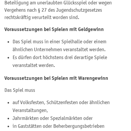
Beteiligung am unerlaubten Glücksspiel oder wegen
Vergehens nach § 27 des Jugendschutzgesetzes
rechtskräftig verurteilt worden sind.
Voraussetzungen bei Spielen mit Geldgewinn
Das Spiel muss in einer Spielhalle oder einem
ähnlichen Unternehmen veranstaltet werden.
Es dürfen dort höchstens drei derartige Spiele
veranstaltet werden.
Voraussetzungen bei Spielen mit Warengewinn
Das Spiel muss
auf Volksfesten, Schützenfesten oder ähnlichen
Veranstaltungen,
Jahrmärkten oder Spezialmärkten oder
in Gaststätten oder Beherbergungsbetrieben