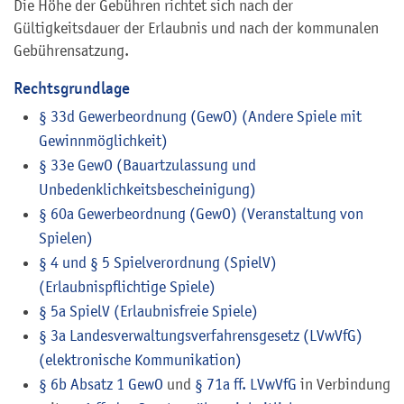
Die Höhe der Gebühren richtet sich nach der
Gültigkeitsdauer der Erlaubnis und nach der kommunalen
Gebührensatzung.
Rechtsgrundlage
§ 33d Gewerbeordnung (GewO) (Andere Spiele mit
Gewinnmöglichkeit)
§ 33e GewO (Bauartzulassung und
Unbedenklichkeitsbescheinigung)
§ 60a Gewerbeordnung (GewO) (Veranstaltung von
Spielen)
§ 4 und § 5 Spielverordnung (SpielV)
(Erlaubnispflichtige Spiele)
§ 5a SpielV (Erlaubnisfreie Spiele)
§ 3a Landesverwaltungsverfahrensgesetz (LVwVfG)
(elektronische Kommunikation)
§ 6b Absatz 1 GewO
und
§ 71a ff. LVwVfG
in Verbindung