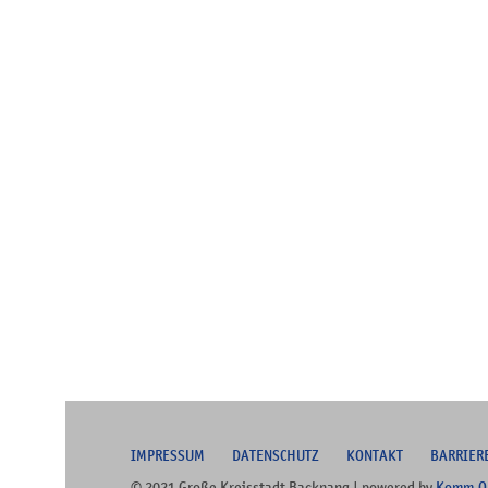
I
MPRESSUM
DATENSCHUTZ
KONTAKT
B
ARRIER
© 2021 Große Kreisstadt Backnang | powered by
Komm.O