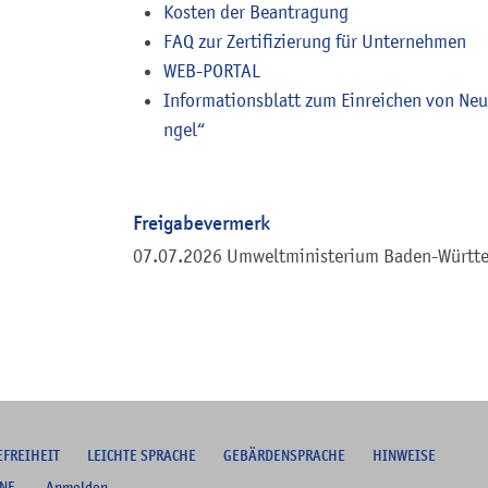
Kosten der Beantragung
FAQ zur Zertifizierung für Unternehmen
WEB-PORTAL
Informationsblatt zum Einreichen von Ne
n
gel“
Freigabevermerk
07.07.2026 Umweltministerium Baden-Württ
EFREIHEIT
L
EICHTE SPRACHE
G
EBÄRDENSPRACHE
HINWEISE
NE
Anmelden