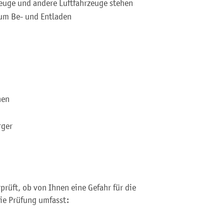
zeuge und andere Luftfahrzeuge stehen
zum Be- und Entladen
:
nen
rger
rprüft, ob von Ihnen eine Gefahr
für die
ie Prüfung umfasst: