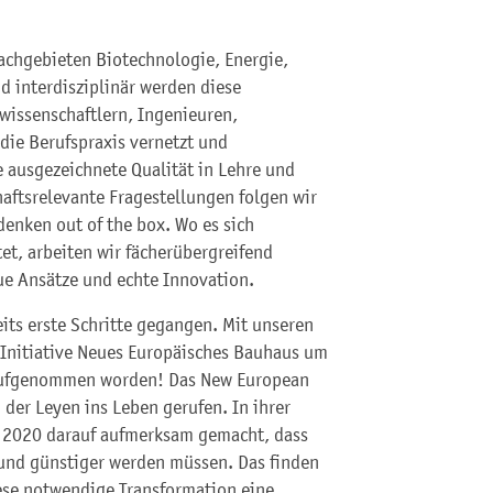
achgebieten Biotechnologie, Energie,
d interdisziplinär werden diese
wissenschaftlern, Ingenieuren,
die Berufspraxis vernetzt und
ne ausgezeichnete Qualität in Lehre und
aftsrelevante Fragestellungen folgen wir
enken out of the box. Wo es sich
et, arbeiten wir fächerübergreifend
e Ansätze und echte Innovation.
its erste Schritte gegangen. Mit unseren
-Initiative Neues Europäisches Bauhaus um
 aufgenommen worden! Das New European
der Leyen ins Leben gerufen. In ihrer
r 2020 darauf aufmerksam gemacht, dass
und günstiger werden müssen. Das finden
iese notwendige Transformation eine