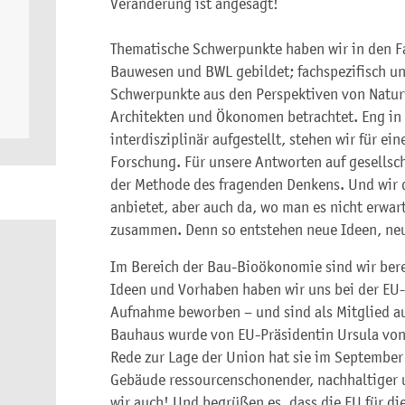
Veränderung ist angesagt!
Thematische Schwerpunkte haben wir in den F
Bauwesen und BWL gebildet; fachspezifisch un
Schwerpunkte aus den Perspektiven von Natur
Architekten und Ökonomen betrachtet. Eng in 
interdisziplinär aufgestellt, stehen wir für ei
Forschung. Für unsere Antworten auf gesellsch
der Methode des fragenden Denkens. Und wir d
anbietet, aber auch da, wo man es nicht erwart
zusammen. Denn so entstehen neue Ideen, neu
Im Bereich der Bau-Bioökonomie sind wir bere
Ideen und Vorhaben haben wir uns bei der EU
Aufnahme beworben – und sind als Mitglied
Bauhaus wurde von EU-Präsidentin Ursula von 
Rede zur Lage der Union hat sie im Septembe
Gebäude ressourcenschonender, nachhaltiger 
wir auch! Und begrüßen es, dass die EU für d