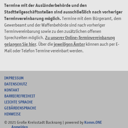
Termine mit der Ausländerbehörde und den
Stadtteilgeschäftsstellen sind ausschließlich nach vorheriger
Terminvereinbarung möglich.
Termine mit dem Bürgeramt, dem
Gewerbeamt und der Waffenbehörde sind nach vorheriger
Terminvereinbarung sowie zu den zusätzlichen offenen
Sprechzeiten möglich.
Zu unserer Online-Terminvereinbarung
gelangen Sie hier
. Über die
jeweiligen Ämter
können auch per E-
Mail oder Telefon Termine vereinbart werden.
I
MPRESSUM
DATENSCHUTZ
KONTAKT
B
ARRIEREFREIHEIT
L
EICHTE SPRACHE
G
EBÄRDENSPRACHE
HINWEISE
© 2021 Große Kreisstadt Backnang | powered by
Komm.ONE
Anmelden