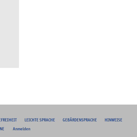
EFREIHEIT
L
EICHTE SPRACHE
G
EBÄRDENSPRACHE
HINWEISE
NE
Anmelden