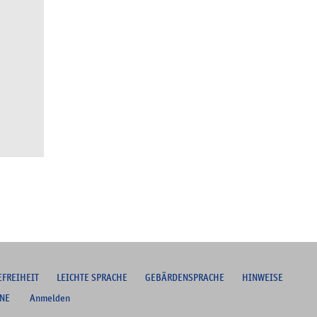
EFREIHEIT
L
EICHTE SPRACHE
G
EBÄRDENSPRACHE
HINWEISE
NE
Anmelden