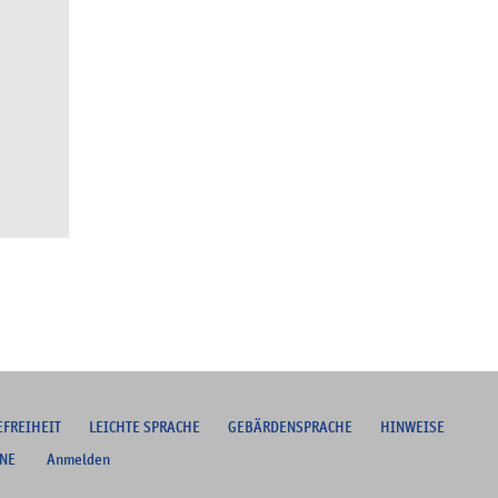
EFREIHEIT
L
EICHTE SPRACHE
G
EBÄRDENSPRACHE
HINWEISE
NE
Anmelden