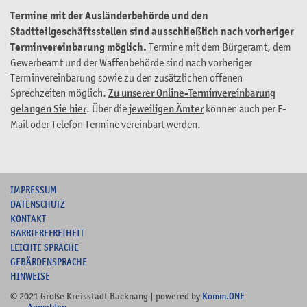
Termine mit der Ausländerbehörde und den
Stadtteilgeschäftsstellen sind ausschließlich nach vorheriger
Terminvereinbarung möglich.
Termine mit dem Bürgeramt, dem
Gewerbeamt und der Waffenbehörde sind nach vorheriger
Terminvereinbarung sowie zu den zusätzlichen offenen
Sprechzeiten möglich.
Zu unserer Online-Terminvereinbarung
gelangen Sie hier
. Über die
jeweiligen Ämter
können auch per E-
Mail oder Telefon Termine vereinbart werden.
I
MPRESSUM
DATENSCHUTZ
KONTAKT
B
ARRIEREFREIHEIT
L
EICHTE SPRACHE
G
EBÄRDENSPRACHE
HINWEISE
© 2021 Große Kreisstadt Backnang | powered by
Komm.ONE
Anmelden