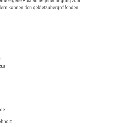
rt eine eigene Ausnahmegenehmigung zum
dern können den gebietsübergreifenden
n
ern
rde
ohnort