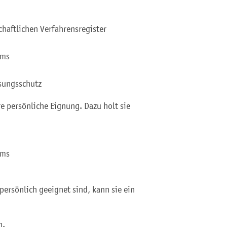
haftlichen Verfahrensregister
ums
sungsschutz
re
persönliche Eignung.
D
azu holt sie
ums
persönlich geeignet sind, kann sie
ein
n.