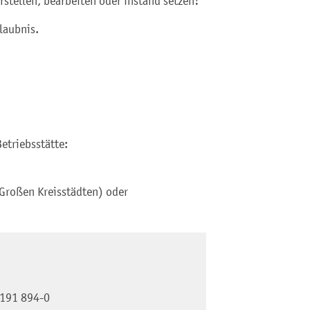
stellen, bearbeiten oder instand setzen?
laubnis.
Betriebsstätte:
 Großen Kreisstädten) oder
191 894-0