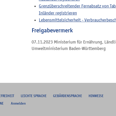
Grenzüberschreitender Fernabsatz von Tab
Inländer registrieren
Lebensmittelsicherheit - Verbraucherbesc
Freigabevermerk
07.11.2023 Ministerium für Ernährung, Ländl
Umweltministerium Baden-Württemberg
EFREIHEIT
L
EICHTE SPRACHE
G
EBÄRDENSPRACHE
HINWEISE
NE
Anmelden