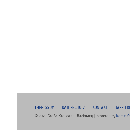
I
MPRESSUM
DATENSCHUTZ
KONTAKT
B
ARRIER
© 2021 Große Kreisstadt Backnang | powered by
Komm.O