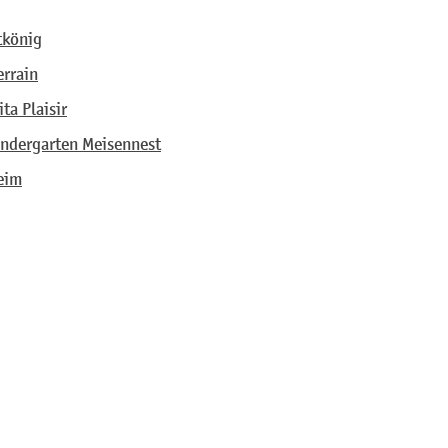
tkönig
rrain
ta Plaisir
indergarten Meisennest
eim