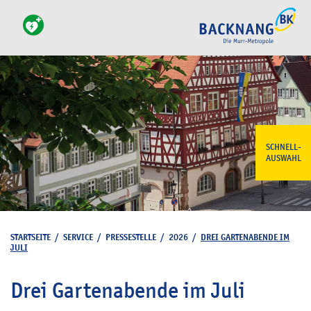
SCHNELL-
AUSWAHL
STARTSEITE
/
SERVICE
/
PRESSESTELLE
/
2026
/
DREI GARTENABENDE IM
JULI
Drei Gartenabende im Juli