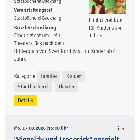
Stadtbücherei Backnang
Veranstaltungsort
Stadtbücherei Backnang
Findus zieht um
Kurzbeschreibung
für Kinder ab 4
Findus zieht um - ein
Jahren
Theaterstück nach dem
Bilderbuch von Sven Nordqvist für Kinder ab 4
Jahre.
Kategorie
Familie
Kinder
,
,
Stadtbücherei
Theater
,
Details
Mo
, 17.08.2026
|
15:00 Uhr
iCal
"Piggeldy und Frederick" gespielt