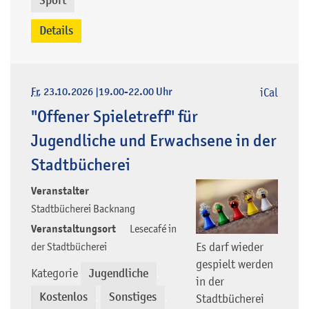
Sport
Details
Fr
, 23.10.2026
|
19.00-22.00 Uhr
iCal
"Offener Spieletreff" für
Jugendliche und Erwachsene in der
Stadtbücherei
Veranstalter
Stadtbücherei Backnang
Veranstaltungsort
Lesecafé in
Es darf wieder
der Stadtbücherei
gespielt werden
Kategorie
Jugendliche
,
in der
Kostenlos
Sonstiges
Stadtbücherei
,
,