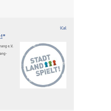
iCal
t!"
nang e.V.
nang-