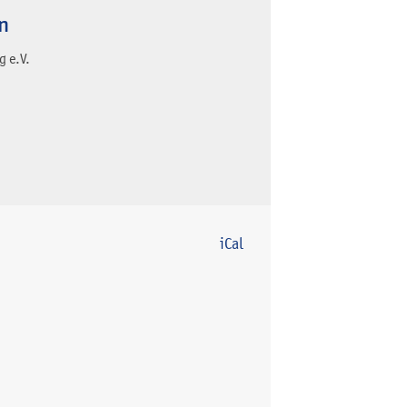
n
 e.V.
iCal