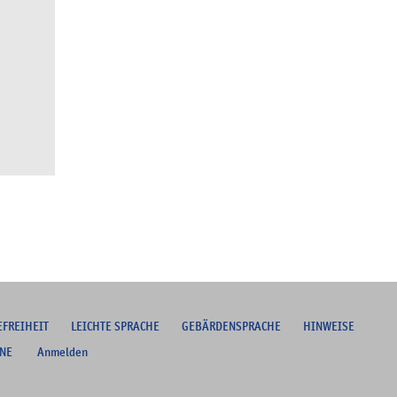
EFREIHEIT
L
EICHTE SPRACHE
G
EBÄRDENSPRACHE
HINWEISE
NE
Anmelden