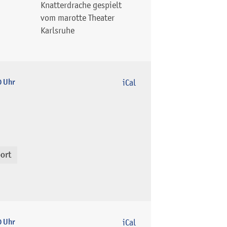
Knatterdrache gespielt
vom marotte Theater
Karlsruhe
0 Uhr
iCal
ort
0 Uhr
iCal