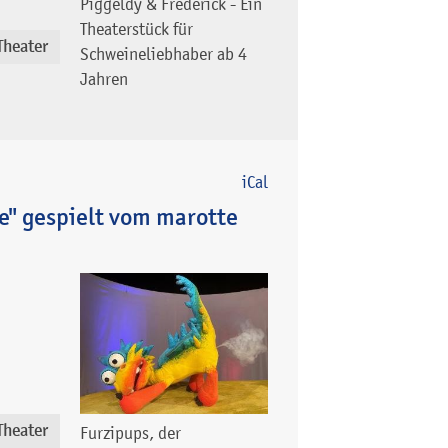
Piggeldy & Frederick - Ein
Theaterstück für
Theater
Schweineliebhaber ab 4
Jahren
iCal
e" gespielt vom marotte
Theater
Furzipups, der