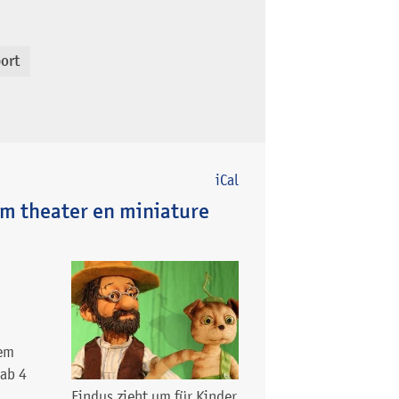
ort
iCal
om theater en miniature
dem
 ab 4
Findus zieht um für Kinder