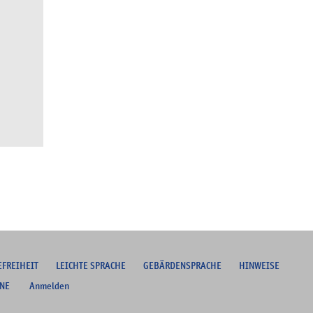
EFREIHEIT
L
EICHTE SPRACHE
G
EBÄRDENSPRACHE
HINWEISE
NE
Anmelden