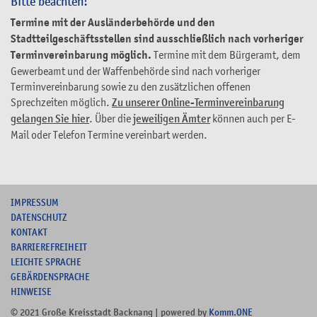
Bitte beachten!
Termine mit der Ausländerbehörde und den
Stadtteilgeschäftsstellen sind ausschließlich nach vorheriger
Terminvereinbarung möglich.
Termine mit dem Bürgeramt, dem
Gewerbeamt und der Waffenbehörde sind nach vorheriger
Terminvereinbarung sowie zu den zusätzlichen offenen
Sprechzeiten möglich.
Zu unserer Online-Terminvereinbarung
gelangen Sie hier
. Über die
jeweiligen Ämter
können auch per E-
Mail oder Telefon Termine vereinbart werden.
I
MPRESSUM
DATENSCHUTZ
KONTAKT
B
ARRIEREFREIHEIT
L
EICHTE SPRACHE
G
EBÄRDENSPRACHE
HINWEISE
© 2021 Große Kreisstadt Backnang | powered by
Komm.ONE