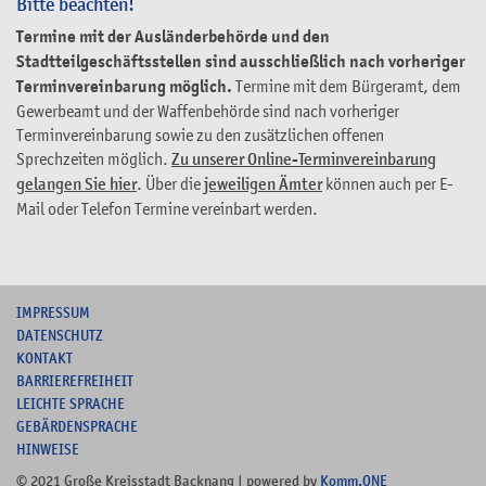
Bitte beachten!
Termine mit der Ausländerbehörde und den
Stadtteilgeschäftsstellen sind ausschließlich nach vorheriger
Terminvereinbarung möglich.
Termine mit dem Bürgeramt, dem
Gewerbeamt und der Waffenbehörde sind nach vorheriger
Terminvereinbarung sowie zu den zusätzlichen offenen
Sprechzeiten möglich.
Zu unserer Online-Terminvereinbarung
gelangen Sie hier
. Über die
jeweiligen Ämter
können auch per E-
Mail oder Telefon Termine vereinbart werden.
I
MPRESSUM
DATENSCHUTZ
KONTAKT
B
ARRIEREFREIHEIT
L
EICHTE SPRACHE
G
EBÄRDENSPRACHE
HINWEISE
© 2021 Große Kreisstadt Backnang | powered by
Komm.ONE