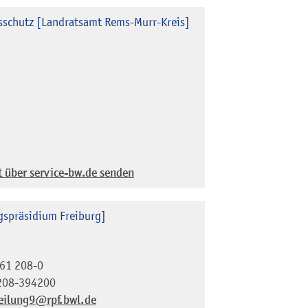
sschutz [Landratsamt Rems-Murr-Kreis]
t über service-bw.de senden
gspräsidium Freiburg]
61 208-0
208-394200
eilung9@rpf.bwl.de