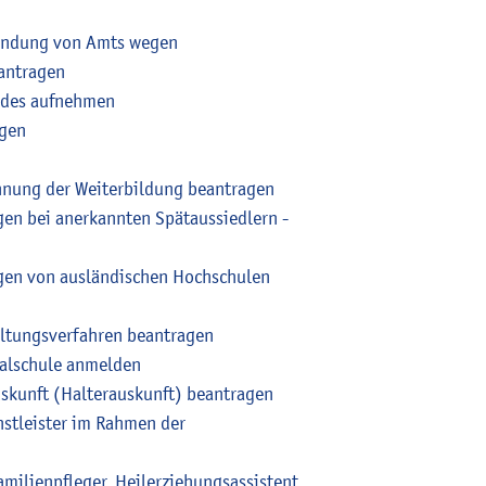
kundung von Amts wegen
antragen
ndes aufnehmen
agen
nnung der Weiterbildung beantragen
en bei anerkannten Spätaussiedlern -
gen von ausländischen Hochschulen
altungsverfahren beantragen
ealschule anmelden
uskunft (Halterauskunft) beantragen
enstleister im Rahmen der
amilienpfleger, Heilerziehungsassistent,