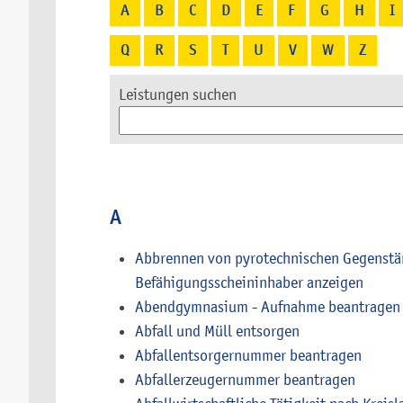
A
B
C
D
E
F
G
H
I
Q
R
S
T
U
V
W
Z
Leistungen suchen
A
Abbrennen von pyrotechnischen Gegenstän
Befähigungsscheininhaber anzeigen
Abendgymnasium - Aufnahme beantragen
Abfall und Müll entsorgen
Abfallentsorgernummer beantragen
Abfallerzeugernummer beantragen