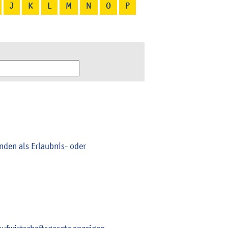
J
K
L
M
N
O
P
den als Erlaubnis- oder