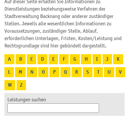
Auf dieser Seite erhalten Sie Informationen zu
Dienstleistungen beziehungsweise Verfahren der
Stadtverwaltung Backnang oder anderer zuständiger
Stellen. Jeweils alle wesentlichen Informationen zu
Voraussetzungen, zuständiger Stelle, Ablauf,
erforderlichen Unterlagen, Fristen, Kosten/Leistung und
Rechtsgrundlage sind hier gebündelt dargestellt.
A
B
C
D
E
F
G
H
I
J
K
L
M
N
O
P
Q
R
S
T
U
V
W
Z
Leistungen suchen