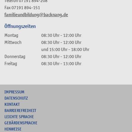
Telefon
07191 894-208
Fax
07191 894-151
familieundbildung@backnang.de
Öffnungszeiten
Montag
08:30 Uhr
-
12:00 Uhr
Mittwoch
08:30 Uhr
-
12:00 Uhr
und
15:00 Uhr
-
18:00 Uhr
Donnerstag
08:30 Uhr
-
12:00 Uhr
Freitag
08:30 Uhr
-
13:00 Uhr
I
MPRESSUM
DATENSCHUTZ
KONTAKT
B
ARRIEREFREIHEIT
L
EICHTE SPRACHE
G
EBÄRDENSPRACHE
HINWEISE