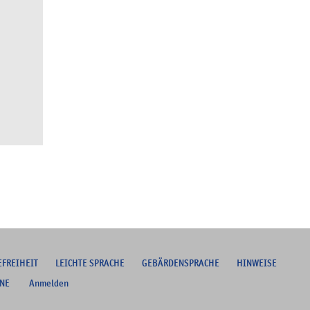
EFREIHEIT
L
EICHTE SPRACHE
G
EBÄRDENSPRACHE
HINWEISE
NE
Anmelden