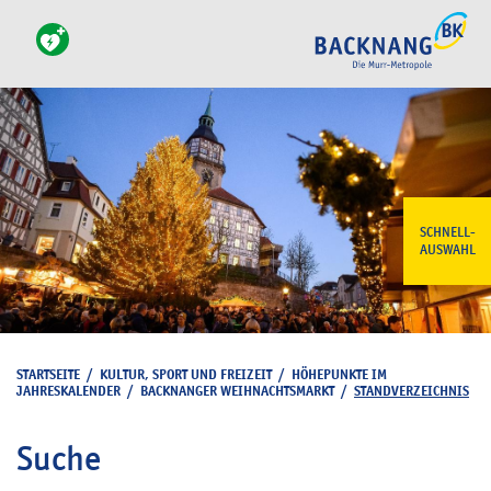
SCHNELL-
AUSWAHL
STARTSEITE
/
KULTUR, SPORT UND FREIZEIT
/
HÖHEPUNKTE IM
JAHRESKALENDER
/
BACKNANGER WEIHNACHTSMARKT
/
STANDVERZEICHNIS
Suche