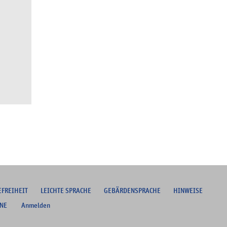
EFREIHEIT
L
EICHTE SPRACHE
G
EBÄRDENSPRACHE
HINWEISE
NE
Anmelden