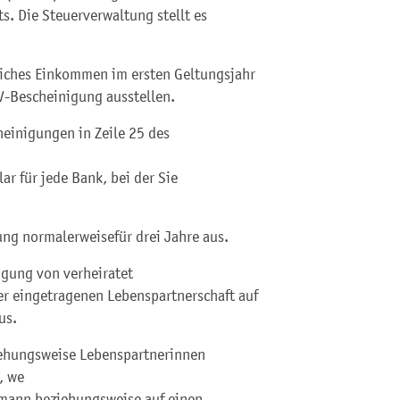
s. Die Steuerverwaltung stellt es
tliches Einkommen im ersten Geltungsjahr
V-Bescheinigung ausstellen.
heinigungen in Zeile 25 des
ar für jede Bank, bei der Sie
gung normalerweise
für drei Jahre aus.
igung von verheiratet
er eingetragenen Lebenspartnerschaft auf
us.
ziehungsweise Lebenspartnerinnen
, we
emann beziehungsweise auf einen