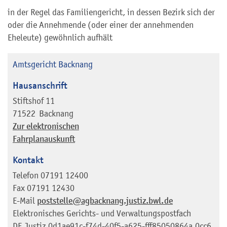
in der Regel das Familiengericht, in dessen Bezirk sich der
oder die Annehmende (oder einer der annehmenden
Eheleute) gewöhnlich aufhält
Amtsgericht Backnang
Hausanschrift
Stiftshof 11
71522
Backnang
Zur elektronischen
Fahrplanauskunft
Kontakt
Telefon
07191 12400
Fax
07191 12430
E-Mail
poststelle@agbacknang.justiz.bwl.de
Elektronisches Gerichts- und Verwaltungspostfach
DE.Justiz.0d1ae91c-f74d-40f5-a625-fff85050864a.0cc6