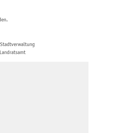
den.
 Stadtverwaltung
 Landratsamt