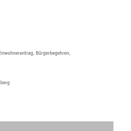
Einwohnerantrag, Bürgerbegehren,
mberg