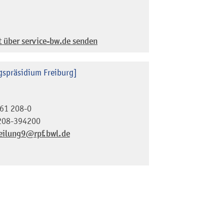
t über service-bw.de senden
gspräsidium Freiburg]
61 208-0
208-394200
eilung9@rpf.bwl.de