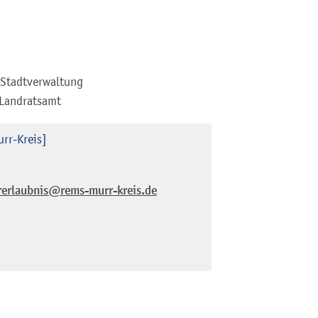
 Stadtverwaltung
 Landratsamt
rr-Kreis]
rerlaubnis@rems-murr-kreis.de